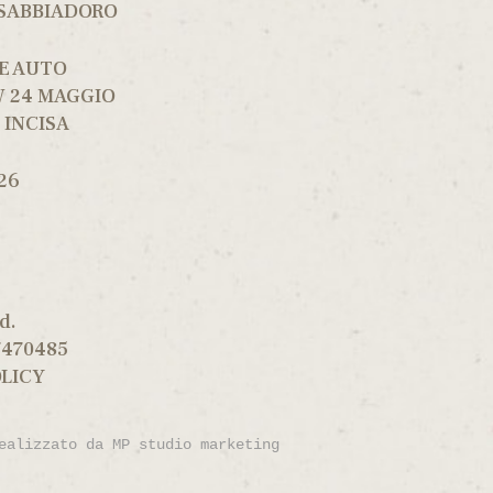
 SABBIADORO
E AUTO
 24 MAGGIO
E INCISA
26
ed.
07470485
OLICY
ealizzato da 
MP studio marketing