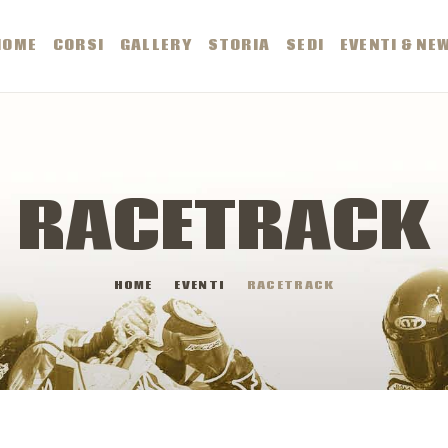
OME
HOME
CORSI
GALLERY
STORIA
SEDI
EVENTI & NE
ORSI
ALLERY
RACETRACK
TORIA
HOME
EVENTI
RACETRACK
EDI
VENTI & NEWS