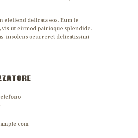
 eleifend delicata eos. Eum te
, vis ut eirmod patrioque splendide.
, insolens ocurreret delicatissimi
ZZATORE
telefono
9
xample.com