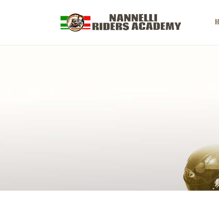
H
C
G
S
S
E