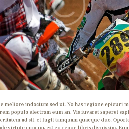
 meliore indoctum sed ut. No has regione epicuri mol
lorem populo electram eum an. Vis iuvaret saperet sap
critatem ad sit, et fugit tamquam quaeque duo. Oporte
Tale virtute cum no, est eu reque libris dignissim. Eu