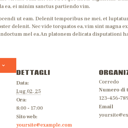
a ea, ei minim sanctus partiendo vim.
ocendi ut eam. Delenit temporibus ne mei, et luptatum
ster delenit. Nec vide torquatos ea, vim sint magna ex
ndoctum mel ea.An platonem delicata disputationi has
DETTAGLI
ORGANI
Corredo
Data:
Numero di 
Lug 02. 25
123-456-78
Ora:
Email
8:00 - 17:00
yoursite@e
Sito web:
yoursite@example.com