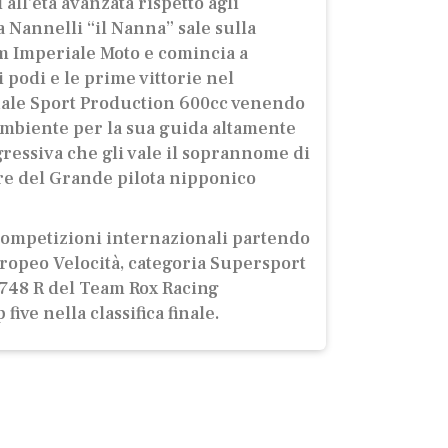
all’età avanzata rispetto agli
 Nannelli “il Nanna” sale sulla
 Imperiale Moto e comincia a
 podi e le prime vittorie nel
ale Sport Production 600cc venendo
ambiente per la sua guida altamente
ressiva che gli vale il soprannome di
e del Grande pilota nipponico
competizioni internazionali partendo
opeo Velocità, categoria Supersport
i 748 R del Team Rox Racing
five nella classifica finale.