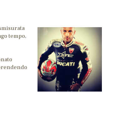
smisurata
ungo tempo,
onato
, prendendo