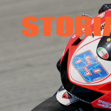
M
STORI
C