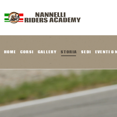
H
C
G
HOME
CORSI
GALLERY
STORIA
SEDI
EVENTI &
S
S
E