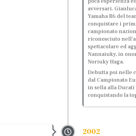
poca esperienza ed 
avversari. Gianluca
Yamaha R6 del team
conquistare i primi
campionato nazion
riconosciuto nell’
spettacolare ed agg
Nannaiuky, in onor
Noriuky Haga.
Debutta poi nelle 
dal Campionato Eur
in sella alla Ducat
conquistando la top 
2002