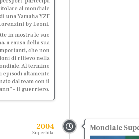
persport, partecipa
itolare al mondiale
a di una Yamaha YZF
 Lorenzini by Leoni.
tte in mostra le sue
, a causa della sua
importanti, che non
oni di rilievo nella
mondiale. Al termine
i episodi altamente
nato dal team con il
nn” – il guerriero.
2004
Mondiale Sup
Superbike