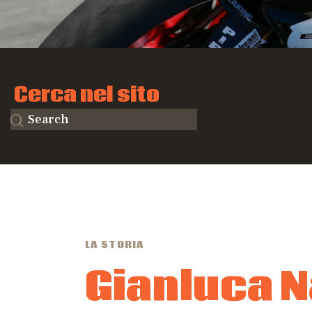
Cerca nel sito
LA STORIA
Gianluca N